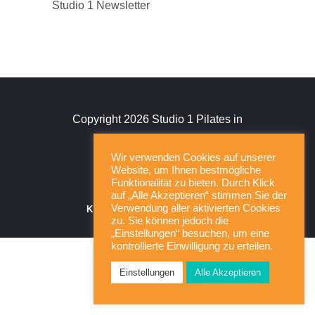
Studio 1 Newsletter
Copyright 2026 Studio 1 Pilates in
Kassel
Wir verwenden Cookies auf unserer
Website, um Ihnen bestmögliche
Funktionalität zu bieten. Durch Klick
HOME
STUDIO 1
auf „Alle Akzeptieren“ stimmen Sie der
Verwendung aller aktivierten Cookies
KURSPLAN
IMPRESSUM
zu. Sie können jedoch die
AGB
DATENSCHUTZ
„Einstellungen“ besuchen, um eine
kontrollierte Einwilligung zu erteilen.
Einstellungen
Alle Akzeptieren