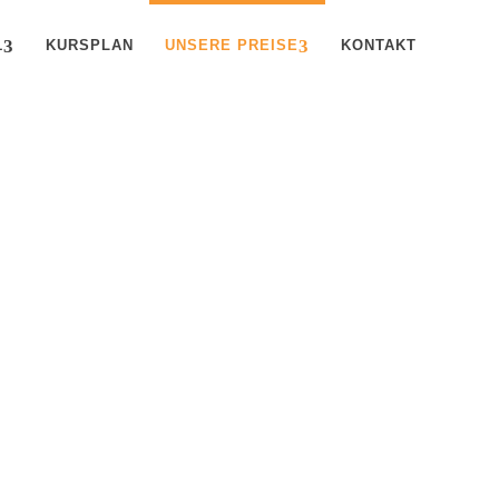
1
KURSPLAN
UNSERE PREISE
KONTAKT
 –
ICHT
g, Balance