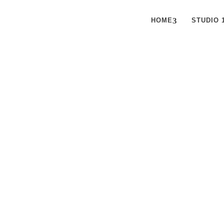
HOME
STUDIO 
UTSCHEIN
ENKEN LE
GEMACHT
ein Geschenk – eine Einladung zu Bewegun
und Zeit für sich.