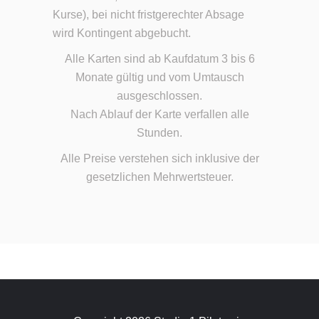
Kurse), bei nicht fristgerechter Absage
wird Kontingent abgebucht.
Alle Karten sind ab Kaufdatum 3 bis 6
Monate gültig und vom Umtausch
ausgeschlossen.
Nach Ablauf der Karte verfallen alle
Stunden.
Alle Preise verstehen sich inklusive der
gesetzlichen Mehrwertsteuer.