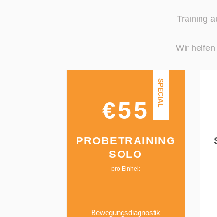
Training a
Wir helfen
SPECIAL
€55
PROBETRAINING
SOLO
pro Einheit
Bewegungsdiagnostik