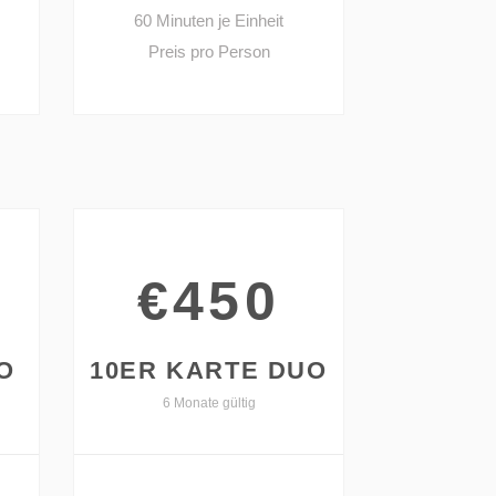
60 Minuten je Einheit
Preis pro Person
€450
O
10ER KARTE DUO
6 Monate gültig