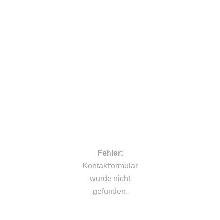
niuis sed odio sit amet
nibh vulputate cursus
a sit mauris.
Fehler:
Kontaktformular
wurde nicht
gefunden.