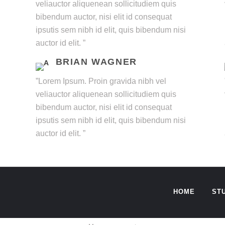
veliauctor aliquenean sollicitudiem quis
bibendum auctor, nisi elit id consequat
ipsutis sem nibh id elit, quis bibendum nisi
auctor id elit. ”
BRIAN WAGNER
”Lorem Ipsum. Proin gravida nibh vel
veliauctor aliquenean sollicitudiem quis
bibendum auctor, nisi elit id consequat
ipsutis sem nibh id elit, quis bibendum nisi
auctor id elit. ”
HOME
STU