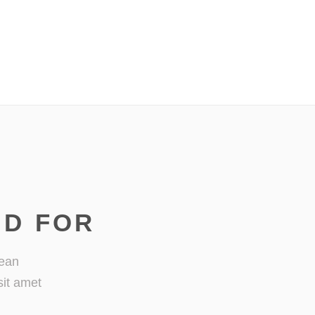
ND FOR
nean
sit amet