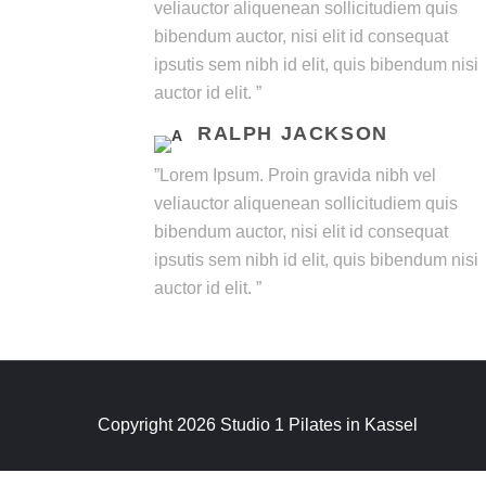
veliauctor aliquenean sollicitudiem quis
bibendum auctor, nisi elit id consequat
ipsutis sem nibh id elit, quis bibendum nisi
auctor id elit. ”
RALPH JACKSON
”Lorem Ipsum. Proin gravida nibh vel
veliauctor aliquenean sollicitudiem quis
bibendum auctor, nisi elit id consequat
ipsutis sem nibh id elit, quis bibendum nisi
auctor id elit. ”
Copyright 2026 Studio 1 Pilates in Kassel