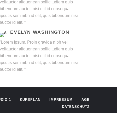
veliauctor aliquenean sollicitudiem quis
bibendum auctor, nisi elit id consequat
ipsutis sem nibh id elit, quis bibendum nisi
auctor id elit. ”
EVELYN WASHINGTON
”Lorem Ipsum. Proin gravida nibh vel
veliauctor aliquenean sollicitudiem quis
bibendum auctor, nisi elit id consequat
ipsutis sem nibh id elit, quis bibendum nisi
auctor id elit. ”
DIO 1
KURSPLAN
IMPRESSUM
AGB
DATENSCHUTZ